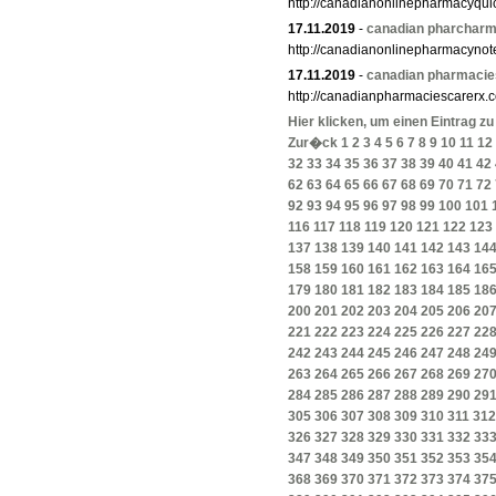
http://canadianonlinepharmacyqui
17.11.2019
-
canadian pharcharm
http://canadianonlinepharmacynot
17.11.2019
-
canadian pharmacies
http://canadianpharmaciescarerx.
Hier klicken, um einen Eintrag z
Zur�ck
1
2
3
4
5
6
7
8
9
10
11
12
32
33
34
35
36
37
38
39
40
41
42
62
63
64
65
66
67
68
69
70
71
72
92
93
94
95
96
97
98
99
100
101
116
117
118
119
120
121
122
123
137
138
139
140
141
142
143
14
158
159
160
161
162
163
164
16
179
180
181
182
183
184
185
18
200
201
202
203
204
205
206
20
221
222
223
224
225
226
227
22
242
243
244
245
246
247
248
24
263
264
265
266
267
268
269
27
284
285
286
287
288
289
290
29
305
306
307
308
309
310
311
312
326
327
328
329
330
331
332
33
347
348
349
350
351
352
353
35
368
369
370
371
372
373
374
37