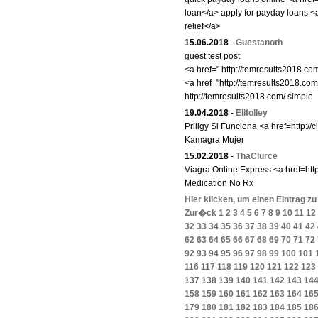
loan</a> apply for payday loans <
relief</a>
15.06.2018
-
Guestanoth
guest test post
<a href=" http://temresults2018.c
<a href="http://temresults2018.co
http://temresults2018.com/ simple
19.04.2018
-
Ellfolley
Priligy Si Funciona <a href=http://
Kamagra Mujer
15.02.2018
-
ThaClurce
Viagra Online Express <a href=http
Medication No Rx
Hier klicken, um einen Eintrag z
Zur�ck
1
2
3
4
5
6
7
8
9
10
11
12
32
33
34
35
36
37
38
39
40
41
42
62
63
64
65
66
67
68
69
70
71
72
92
93
94
95
96
97
98
99
100
101
116
117
118
119
120
121
122
123
137
138
139
140
141
142
143
14
158
159
160
161
162
163
164
16
179
180
181
182
183
184
185
18