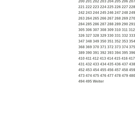
200
201
202
203
204
205
206
20
221
222
223
224
225
226
227
22
242
243
244
245
246
247
248
24
263
264
265
266
267
268
269
27
284
285
286
287
288
289
290
29
305
306
307
308
309
310
311
312
326
327
328
329
330
331
332
33
347
348
349
350
351
352
353
35
368
369
370
371
372
373
374
37
389
390
391
392
393
394
395
39
410
411
412
413
414
415
416
417
431
432
433
434
435
436
437
43
452
453
454
455
456
457
458
45
473
474
475
476
477
478
479
48
494
495
Weiter