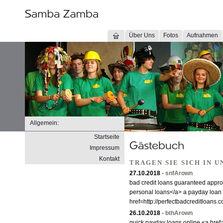
Über Uns
Fotos
Aufnahmen
Allgemein:
Startseite
Impressum
Kontakt
TRAGEN SIE SICH IN 
27.10.2018
-
snfArown
bad credit loans guaranteed approv
personal loans</a> a payday loan 
href=http://perfectbadcreditloans
26.10.2018
-
bthArown
quick payday loans online <a hre