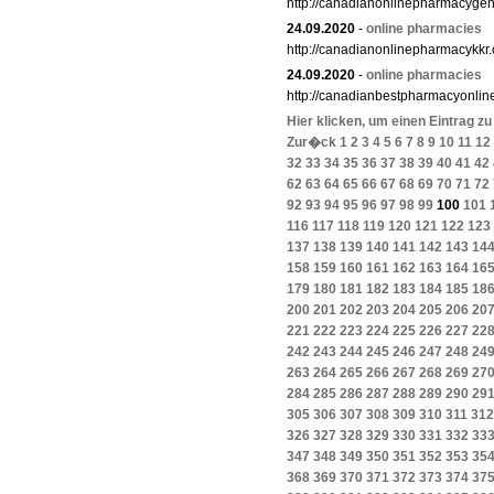
http://canadianonlinepharmacyge
24.09.2020
-
online pharmacies
http://canadianonlinepharmacykkr
24.09.2020
-
online pharmacies
http://canadianbestpharmacyonlin
Hier klicken, um einen Eintrag z
Zur�ck
1
2
3
4
5
6
7
8
9
10
11
12
32
33
34
35
36
37
38
39
40
41
42
62
63
64
65
66
67
68
69
70
71
72
92
93
94
95
96
97
98
99
100
101
116
117
118
119
120
121
122
123
137
138
139
140
141
142
143
14
158
159
160
161
162
163
164
16
179
180
181
182
183
184
185
18
200
201
202
203
204
205
206
20
221
222
223
224
225
226
227
22
242
243
244
245
246
247
248
24
263
264
265
266
267
268
269
27
284
285
286
287
288
289
290
29
305
306
307
308
309
310
311
312
326
327
328
329
330
331
332
33
347
348
349
350
351
352
353
35
368
369
370
371
372
373
374
37