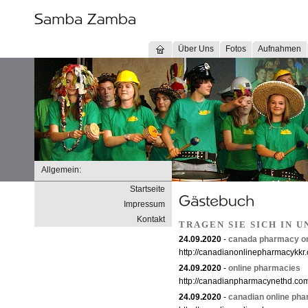
Über Uns
Fotos
Aufnahmen
Allgemein:
Startseite
Impressum
Kontakt
TRAGEN SIE SICH IN 
24.09.2020
-
canada pharmacy on
http://canadianonlinepharmacykkr
24.09.2020
-
online pharmacies
http://canadianpharmacynethd.co
24.09.2020
-
canadian online ph