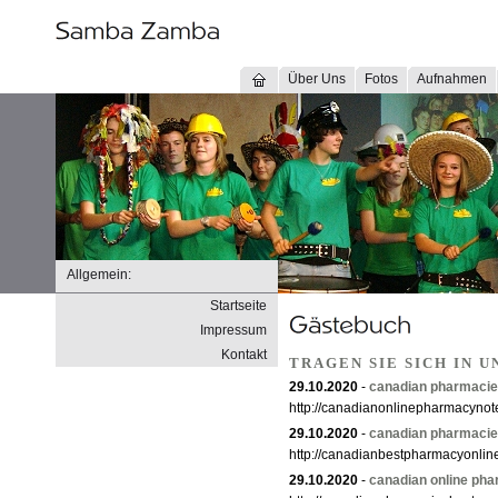
Über Uns
Fotos
Aufnahmen
Allgemein:
Startseite
Impressum
Kontakt
TRAGEN SIE SICH IN 
29.10.2020
-
canadian pharmacies
http://canadianonlinepharmacynot
29.10.2020
-
canadian pharmaci
http://canadianbestpharmacyonlin
29.10.2020
-
canadian online pha