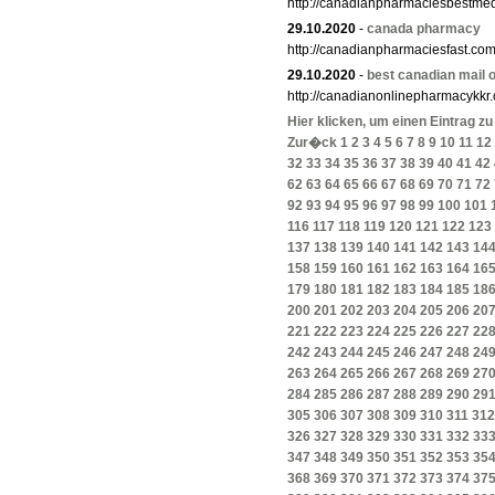
http://canadianpharmaciesbestme
29.10.2020
-
canada pharmacy
http://canadianpharmaciesfast.com
29.10.2020
-
best canadian mail 
http://canadianonlinepharmacykkr
Hier klicken, um einen Eintrag z
Zur�ck
1
2
3
4
5
6
7
8
9
10
11
12
32
33
34
35
36
37
38
39
40
41
42
62
63
64
65
66
67
68
69
70
71
72
92
93
94
95
96
97
98
99
100
101
116
117
118
119
120
121
122
123
137
138
139
140
141
142
143
14
158
159
160
161
162
163
164
16
179
180
181
182
183
184
185
18
200
201
202
203
204
205
206
20
221
222
223
224
225
226
227
22
242
243
244
245
246
247
248
24
263
264
265
266
267
268
269
27
284
285
286
287
288
289
290
29
305
306
307
308
309
310
311
312
326
327
328
329
330
331
332
33
347
348
349
350
351
352
353
35
368
369
370
371
372
373
374
37