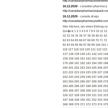
http://canadianpharmaciesbestme
16.12.2020
-
canadian pharmacy
http://canadianpharmaciespack.co
16.12.2020
-
canada drugs
http://canadianpharmacynethd.co
Hier klicken, um einen Eintrag z
Zur�ck
1
2
3
4
5
6
7
8
9
10
11
12
32
33
34
35
36
37
38
39
40
41
42
62
63
64
65
66
67
68
69
70
71
72
92
93
94
95
96
97
98
99
100
101
116
117
118
119
120
121
122
123
137
138
139
140
141
142
143
14
158
159
160
161
162
163
164
16
179
180
181
182
183
184
185
18
200
201
202
203
204
205
206
20
221
222
223
224
225
226
227
22
242
243
244
245
246
247
248
24
263
264
265
266
267
268
269
27
284
285
286
287
288
289
290
29
305
306
307
308
309
310
311
312
326
327
328
329
330
331
332
33
347
348
349
350
351
352
353
35
368
369
370
371
372
373
374
37