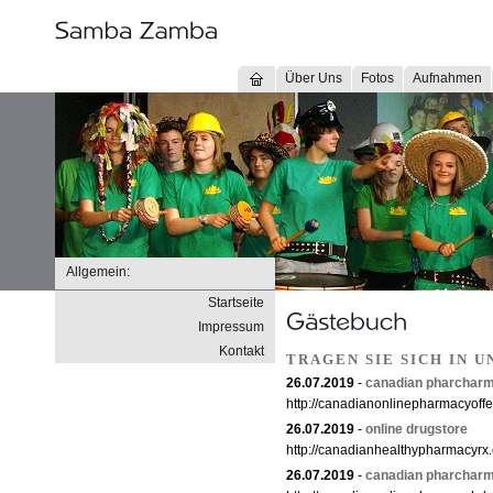
Über Uns
Fotos
Aufnahmen
Allgemein:
Startseite
Impressum
Kontakt
TRAGEN SIE SICH IN 
26.07.2019
-
canadian pharcharm
http://canadianonlinepharmacyoffe
26.07.2019
-
online drugstore
http://canadianhealthypharmacyrx
26.07.2019
-
canadian pharcharm