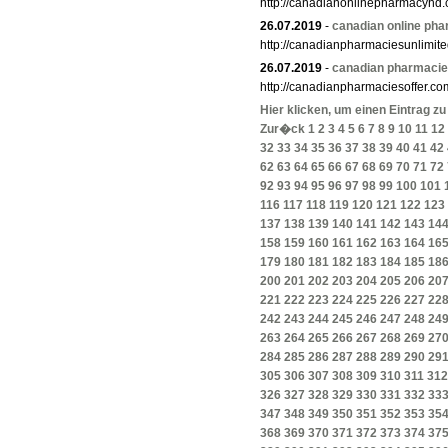
http://canadianonlinepharmacyhd.
26.07.2019
-
canadian online ph
http://canadianpharmaciesunlimit
26.07.2019
-
canadian pharmaci
http://canadianpharmaciesoffer.co
Hier klicken, um einen Eintrag z
Zur�ck
1
2
3
4
5
6
7
8
9
10
11
12
32
33
34
35
36
37
38
39
40
41
42
62
63
64
65
66
67
68
69
70
71
72
92
93
94
95
96
97
98
99
100
101
116
117
118
119
120
121
122
123
137
138
139
140
141
142
143
14
158
159
160
161
162
163
164
16
179
180
181
182
183
184
185
18
200
201
202
203
204
205
206
20
221
222
223
224
225
226
227
22
242
243
244
245
246
247
248
24
263
264
265
266
267
268
269
27
284
285
286
287
288
289
290
29
305
306
307
308
309
310
311
312
326
327
328
329
330
331
332
33
347
348
349
350
351
352
353
35
368
369
370
371
372
373
374
37