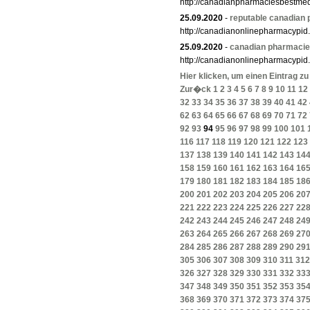
http://canadianpharmaciesbestme
25.09.2020
-
reputable canadian
http://canadianonlinepharmacypid
25.09.2020
-
canadian pharmacies
http://canadianonlinepharmacypid
Hier klicken, um einen Eintrag z
Zur�ck
1
2
3
4
5
6
7
8
9
10
11
12
32
33
34
35
36
37
38
39
40
41
42
62
63
64
65
66
67
68
69
70
71
72
92
93
94
95
96
97
98
99
100
101
116
117
118
119
120
121
122
123
137
138
139
140
141
142
143
14
158
159
160
161
162
163
164
16
179
180
181
182
183
184
185
18
200
201
202
203
204
205
206
20
221
222
223
224
225
226
227
22
242
243
244
245
246
247
248
24
263
264
265
266
267
268
269
27
284
285
286
287
288
289
290
29
305
306
307
308
309
310
311
312
326
327
328
329
330
331
332
33
347
348
349
350
351
352
353
35
368
369
370
371
372
373
374
37