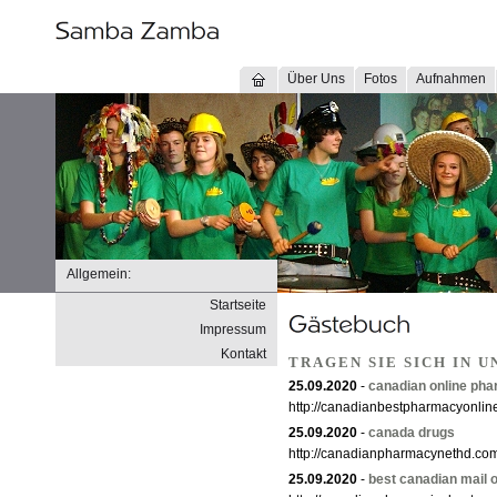
Über Uns
Fotos
Aufnahmen
Allgemein:
Startseite
Impressum
Kontakt
TRAGEN SIE SICH IN 
25.09.2020
-
canadian online ph
http://canadianbestpharmacyonlin
25.09.2020
-
canada drugs
http://canadianpharmacynethd.co
25.09.2020
-
best canadian mail 